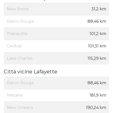
New Iberia
31,2 km
Baton Rouge
88,46 km
Prairieville
101,2 km
Central
101,31 km
Lake Charles
115,29 km
Città vicine Lafayette
Baton Rouge
88,46 km
Metairie
181,9 km
New Orleans
190,24 km