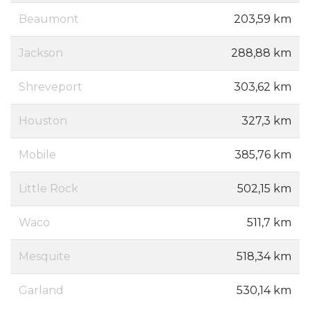
Beaumont
203,59 km
Jackson
288,88 km
Shreveport
303,62 km
Houston
327,3 km
Mobile
385,76 km
Little Rock
502,15 km
Waco
511,7 km
Mesquite
518,34 km
Garland
530,14 km