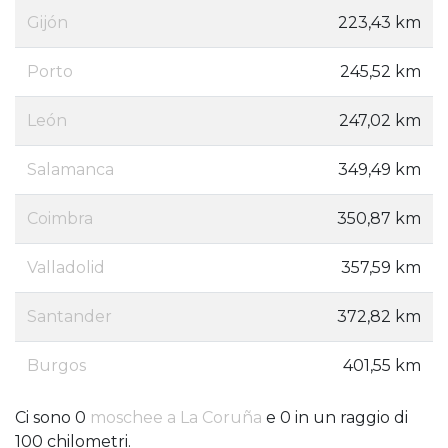
Gijón
223,43 km
Porto
245,52 km
León
247,02 km
Salamanca
349,49 km
Coimbra
350,87 km
Valladolid
357,59 km
Santander
372,82 km
Burgos
401,55 km
Ci sono 0
moschee a La Coruña
e 0 in un raggio di
100 chilometri.