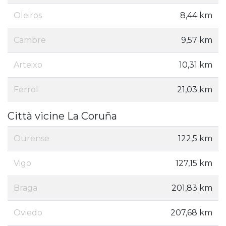
Oleiros
8,44 km
Cambre
9,57 km
Arteixo
10,31 km
Ferrol
21,03 km
Città vicine La Coruña
Ourense
122,5 km
Vigo
127,15 km
Braga
201,83 km
Oviedo
207,68 km