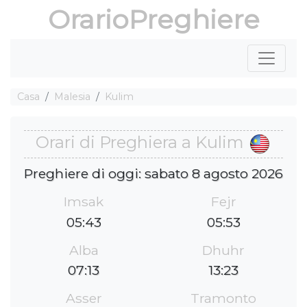
OrarioPreghiere
Casa
Malesia
Kulim
Orari di Preghiera a Kulim
Preghiere di oggi: sabato 8 agosto 2026
Imsak
Fejr
05:43
05:53
Alba
Dhuhr
07:13
13:23
Asser
Tramonto