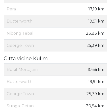
Perai
17,19 km
Butterworth
19,91 km
Nibong Tebal
23,83 km
George Town
25,39 km
Città vicine Kulim
Bukit Mertajam
10,66 km
Butterworth
19,91 km
George Town
25,39 km
Sungai Petani
30,94 km