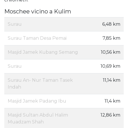
Moschee vicino a Kulim
Surau
6,48 km
Surau Taman Desa Pemai
7,85 km
Masjid Jamek Kubang Semang
10,56 km
Surau
10,69 km
Surau An- Nur Taman Tasek
11,14 km
Indah
Masjid Jamek Padang Ibu
11,4 km
Masjid Sultan Abdul Halim
12,86 km
Muadzam Shah