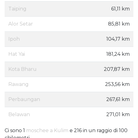
Taiping
61,11 km
Alor Setar
85,81 km
Ipoh
104,17 km
Hat Yai
181,24 km
Kota Bharu
207,87 km
Rawang
253,56 km
Perbaungan
267,61 km
Belawan
271,01 km
Ci sono 1
moschee a Kulim
e 216 in un raggio di 100
chilometri.