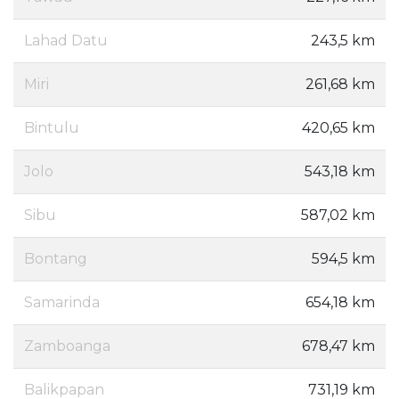
Lahad Datu
243,5 km
Miri
261,68 km
Bintulu
420,65 km
Jolo
543,18 km
Sibu
587,02 km
Bontang
594,5 km
Samarinda
654,18 km
Zamboanga
678,47 km
Balikpapan
731,19 km