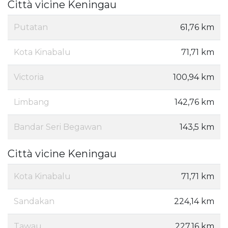
Città vicine Keningau
Putatan
61,76 km
Kota Kinabalu
71,71 km
Victoria
100,94 km
Limbang
142,76 km
Bandar Seri Begawan
143,5 km
Città vicine Keningau
Kota Kinabalu
71,71 km
Sandakan
224,14 km
Tawau
227,16 km