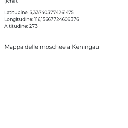
(Icha).
Latitudine: 5,337403774261475
Longitudine: 116,15667724609376
Altitudine: 273
Mappa delle moschee a Keningau