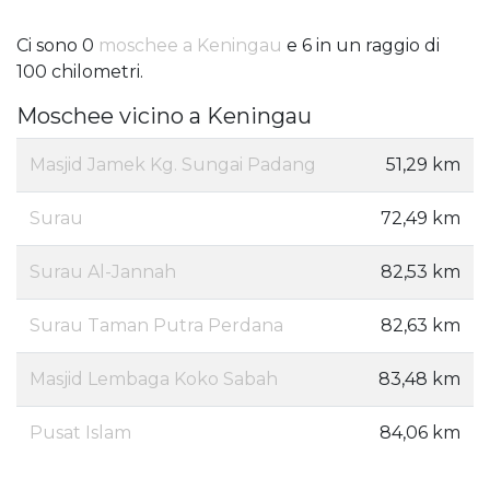
Ci sono 0
moschee a Keningau
e 6 in un raggio di
100 chilometri.
Moschee vicino a Keningau
Masjid Jamek Kg. Sungai Padang
51,29 km
Surau
72,49 km
Surau Al-Jannah
82,53 km
Surau Taman Putra Perdana
82,63 km
Masjid Lembaga Koko Sabah
83,48 km
Pusat Islam
84,06 km