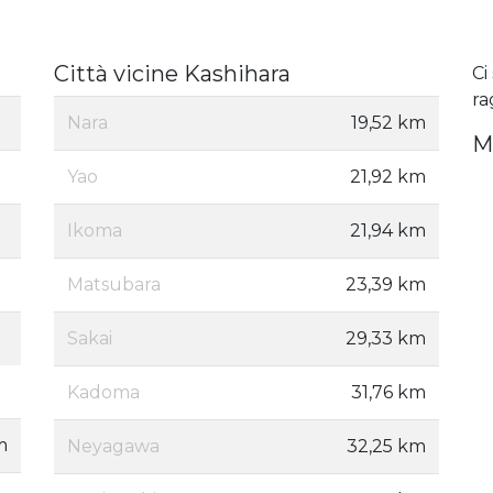
Città vicine Kashihara
Ci
ra
Nara
19,52 km
M
Yao
21,92 km
Ikoma
21,94 km
Matsubara
23,39 km
Sakai
29,33 km
Kadoma
31,76 km
m
Neyagawa
32,25 km