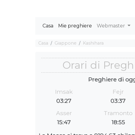
Casa
Mie preghiere
Webmaster
Casa
Giappone
Kashihara
Orari di Pregh
Preghiere di og
Imsak
Fejr
03:27
03:37
Asser
Tramonto
15:47
18:55