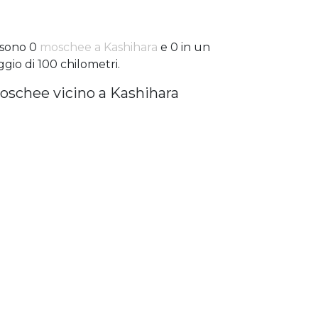
 sono 0
moschee a Kashihara
e 0 in un
ggio di 100 chilometri.
oschee vicino a Kashihara