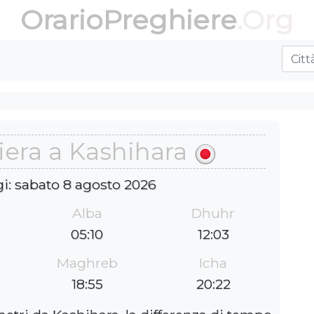
OrarioPreghiere
.Org
iera a Kashihara
gi: sabato 8 agosto 2026
Alba
Dhuhr
05:10
12:03
Maghreb
Icha
18:55
20:22