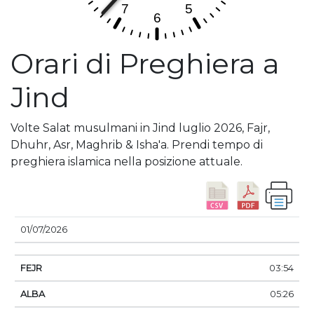
Orari di Preghiera a
Jind
Volte Salat musulmani in Jind luglio 2026, Fajr,
Dhuhr, Asr, Maghrib & Isha'a. Prendi tempo di
preghiera islamica nella posizione attuale.
DATA
FEJR
ALBA
DHUHR
ASSER
TRAMO
01/07/2026
03:54
05:26