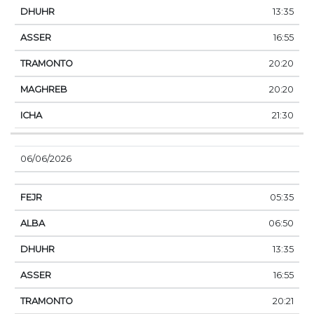
13:35
16:55
20:20
20:20
21:30
06/06/2026
05:35
06:50
13:35
16:55
20:21