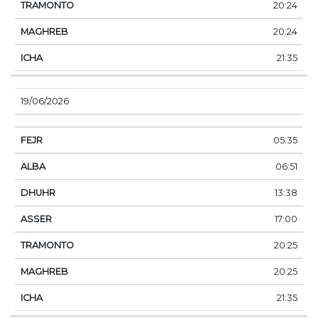
20:24
20:24
21:35
19/06/2026
05:35
06:51
13:38
17:00
20:25
20:25
21:35