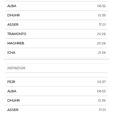
06:52
13:39
17:01
20:26
20:26
21:36
26/06/2026
05:37
06:53
13:39
17:01