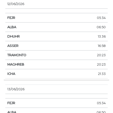
12/06/2026
05:34
06:50
13:36
16:58
20:23
20:23
21:33
13/06/2026
05:34
06:50