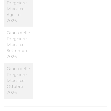
Preghiere
Iztacalco
Agosto
2026
Orario delle
Preghiere
Iztacalco
Settembre
2026
Orario delle
Preghiere
Iztacalco
Ottobre
2026