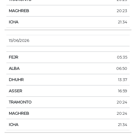
20:23
21:34
15/06/2026
05:35
06:50
13:37
16:59
20:24
20:24
21:34