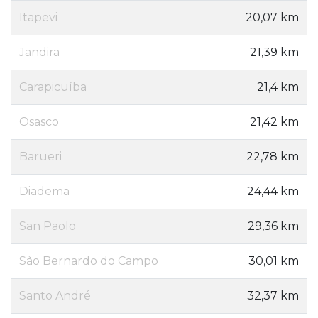
Itapevi
20,07 km
Jandira
21,39 km
Carapicuíba
21,4 km
Osasco
21,42 km
Barueri
22,78 km
Diadema
24,44 km
San Paolo
29,36 km
São Bernardo do Campo
30,01 km
Santo André
32,37 km