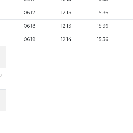
06:17
12:13
15:36
06:18
12:13
15:36
06:18
12:14
15:36
o
o