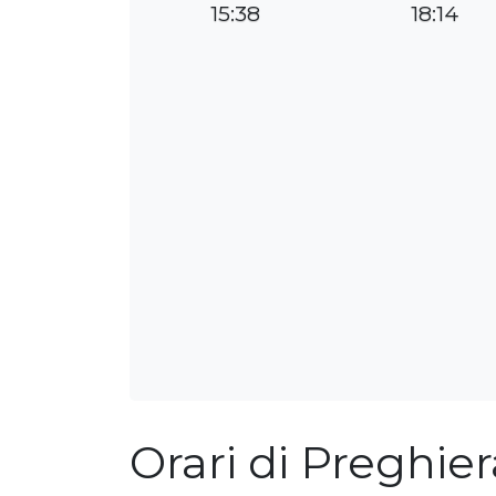
15:38
18:14
Orari di Preghier