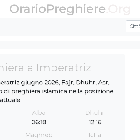
OrarioPreghiere
.Org
hiera a Imperatriz
ratriz giugno 2026, Fajr, Dhuhr, Asr,
 di preghiera islamica nella posizione
attuale.
Alba
Dhuhr
06:18
12:16
Maghreb
Icha