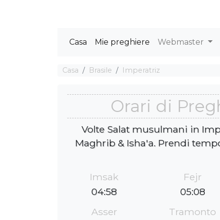
Casa
Mie preghiere
Webmaster
Casa
Brasile
Imperatriz
Orari di Preg
Volte Salat musulmani in Impe
Maghrib & Isha'a. Prendi tempo
Imsak
Fejr
04:58
05:08
Asser
Tramonto