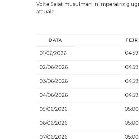
Volte Salat musulmani in Imperatriz giugn
attuale.
DATA
FEJR
04:59
01/06/2026
02/06/2026
04:59
03/06/2026
04:59
04/06/2026
04:59
05/06/2026
05:00
06/06/2026
05:00
07/06/2026
05:00