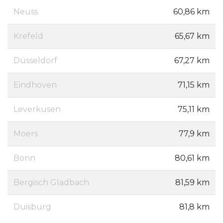
Neuss
60,86 km
Krefeld
65,67 km
Düsseldorf
67,27 km
Eindhoven
71,15 km
Leverkusen
75,11 km
Moers
77,9 km
Bonn
80,61 km
Bergisch Gladbach
81,59 km
Duisburg
81,8 km