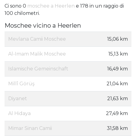
Ci sono 0
moschee a Heerlen
e 178 in un raggio di
100 chilometri.
Moschee vicino a Heerlen
Mevlana Camii Moschee
15,06 km
Al-Imam Malik Moschee
15,13 km
Islamische Gemeinschaft
16,49 km
Millî Görüş
21,04 km
Diyanet
21,63 km
Al Hidaya
27,49 km
Mimar Sinan Camii
31,58 km