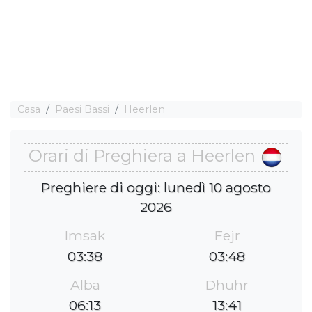
Casa
Paesi Bassi
Heerlen
Orari di Preghiera a Heerlen
Preghiere di oggi: lunedì 10 agosto
2026
Imsak
Fejr
03:38
03:48
Alba
Dhuhr
06:13
13:41