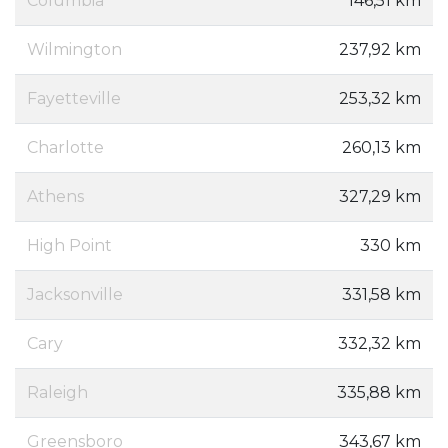
Columbia
146,51 km
Wilmington
237,92 km
Fayetteville
253,32 km
Charlotte
260,13 km
Athens
327,29 km
High Point
330 km
Jacksonville
331,58 km
Cary
332,32 km
Raleigh
335,88 km
Greensboro
343,67 km