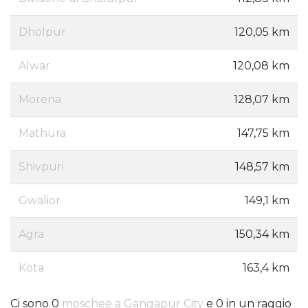
Dholpur
120,05 km
Alwar
120,08 km
Morena
128,07 km
Mathura
147,75 km
Shivpuri
148,57 km
Gwalior
149,1 km
Agra
150,34 km
Kota
163,4 km
Ci sono 0
moschee a Gangapur City
e 0 in un raggio