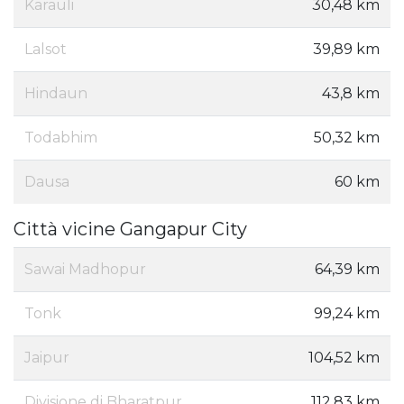
Karauli
30,48 km
Lalsot
39,89 km
Hindaun
43,8 km
Todabhim
50,32 km
Dausa
60 km
Città vicine Gangapur City
Sawai Madhopur
64,39 km
Tonk
99,24 km
Jaipur
104,52 km
Divisione di Bharatpur
112,83 km