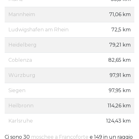
Mannheim
71,06 km
Ludwigshafen am Rhein
72,5 km
Heidelberg
79,21 km
Coblenza
82,65 km
Würzburg
97,91 km
Siegen
97,95 km
Heilbronn
114,26 km
Karlsruhe
124,43 km
Ci sono 30
moschee a Francoforte
e 149 in un raggio