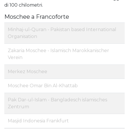
di 100 chilometri.
Moschee a Francoforte
Minhaj-ul-Quran - Pakistan based International
Organisation
Zakaria Moschee - Islamisch Marokkanischer
Verein
Merkez Moschee
Moschee Omar Bin Al-Khattab
Pak Dar-ul-Islam - Bangladesch islamisches
Zentrum
Masjid Indonesia Frankfurt