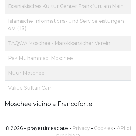
Bosniakisches Kultur Center Frankfurt am Main
Islamische Informations- und Serviceleistungen
e.V. (IIS)
TAQWA Moschee - Marokkansicher Verein
Pak Muhammadi Moschee
Nuur Moschee
Valide Sultan Cami
Moschee vicino a Francoforte
© 2026 - prayertimes.date -
Privacy
-
Cookies
-
API di
preghiera