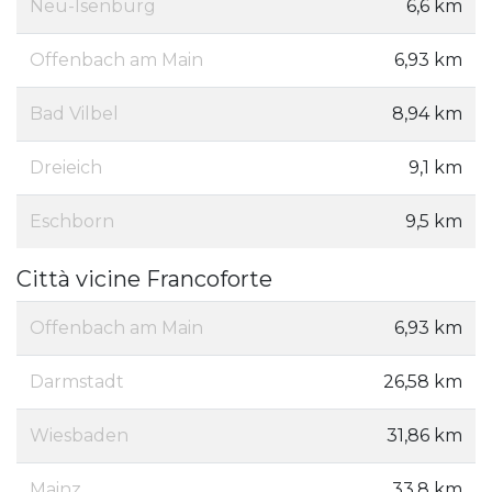
Neu-Isenburg
6,6 km
Offenbach am Main
6,93 km
Bad Vilbel
8,94 km
Dreieich
9,1 km
Eschborn
9,5 km
Città vicine Francoforte
Offenbach am Main
6,93 km
Darmstadt
26,58 km
Wiesbaden
31,86 km
Mainz
33,8 km