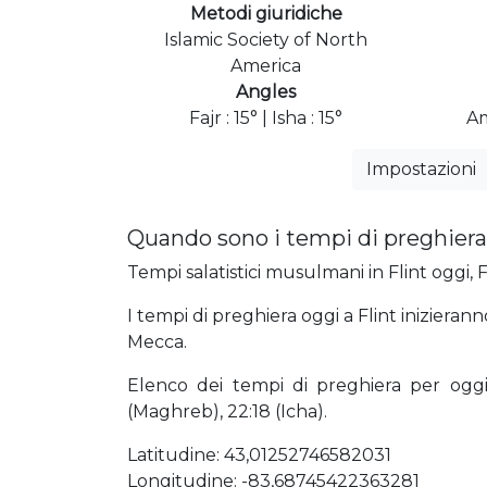
Metodi giuridiche
Islamic Society of North
America
Angles
Fajr : 15° | Isha : 15°
Am
Impostazioni
Quando sono i tempi di preghiera 
Tempi salatistici musulmani in Flint oggi, F
I tempi di preghiera oggi a Flint inizieranno
Mecca.
Elenco dei tempi di preghiera per oggi 0
(Maghreb), 22:18 (Icha).
Latitudine: 43,01252746582031
Longitudine: -83,68745422363281