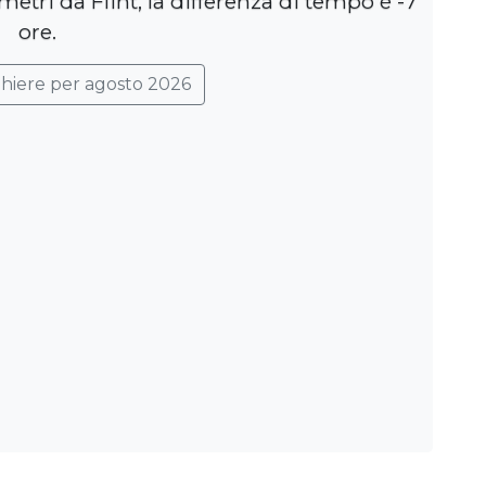
metri da Flint, la differenza di tempo è -7
ore.
ghiere per agosto 2026