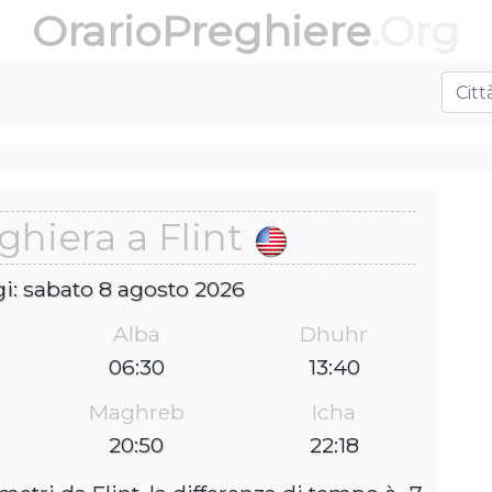
OrarioPreghiere
.Org
eghiera a Flint
gi: sabato 8 agosto 2026
Alba
Dhuhr
06:30
13:40
Maghreb
Icha
20:50
22:18