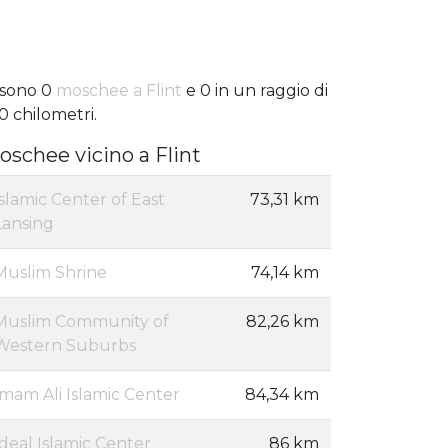
 sono 0
moschee a Flint
e 0 in un raggio di
0 chilometri.
oschee vicino a Flint
Islamic Center of East
73,31 km
Lansing
Muslim Shrine
74,14 km
Muslim Community of
82,26 km
Western Suburbs
Imam Ali Islamic Center
84,34 km
Ideal Islamic Center
86 km