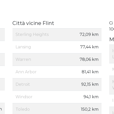
Città vicine Flint
Ci
10
Sterling Heights
72,09 km
M
Lansing
77,44 km
Warren
78,06 km
Ann Arbor
81,41 km
Detroit
92,15 km
Windsor
94,1 km
m
Toledo
150,2 km