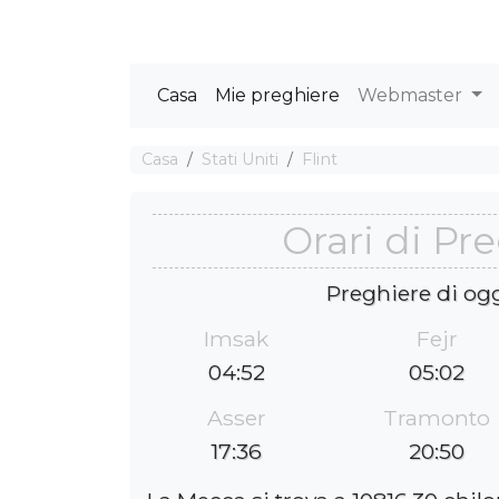
Casa
Mie preghiere
Webmaster
Casa
Stati Uniti
Flint
Orari di Pr
Preghiere di og
Imsak
Fejr
04:52
05:02
Asser
Tramonto
17:36
20:50