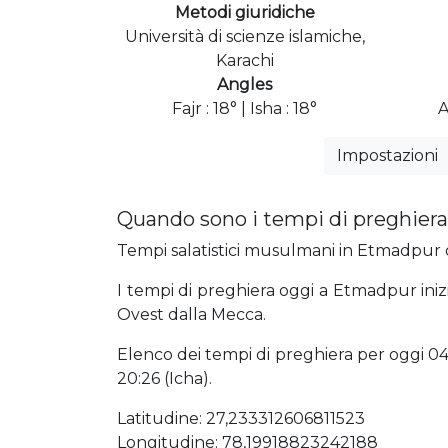
Metodi giuridiche
Università di scienze islamiche,
Karachi
Angles
Fajr : 18° | Isha : 18°
A
Impostazioni
Quando sono i tempi di preghier
Tempi salatistici musulmani in Etmadpur og
I tempi di preghiera oggi a Etmadpur iniz
Ovest dalla Mecca.
Elenco dei tempi di preghiera per oggi 04:0
20:26 (Icha).
Latitudine: 27,233312606811523
Longitudine: 78,19918823242188