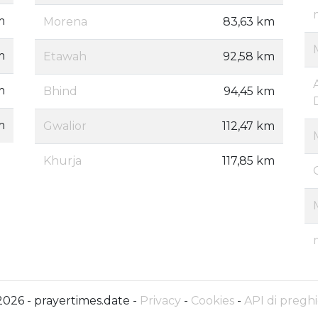
m
Morena
83,63 km
m
Etawah
92,58 km
m
Bhind
94,45 km
m
Gwalior
112,47 km
Khurja
117,85 km
2026 - prayertimes.date -
Privacy
-
Cookies
-
API di preghi