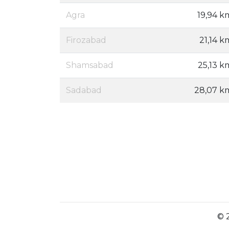
Agra
19,94 k
Firozabad
21,14 k
Shamsabad
25,13 k
Sadabad
28,07 k
© 