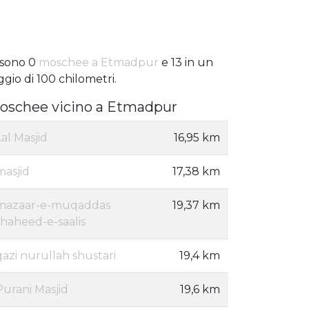
 sono 0
moschee a Etmadpur
e 13 in un
ggio di 100 chilometri.
oschee vicino a Etmadpur
Lal Masjid
16,95 km
masjid
17,38 km
mazaar-e-muqaddas
19,37 km
shaheed-e-saalis
qazi nurullah shustari
19,4 km
Purani Masjid
19,6 km