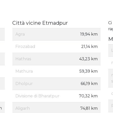
Città vicine Etmadpur
Ci
ra
Agra
19,94 km
M
Firozabad
21,14 km
Hathras
43,23 km
Mathura
59,39 km
Dholpur
66,19 km
Divisione di Bharatpur
70,32 km
m
Aligarh
74,81 km