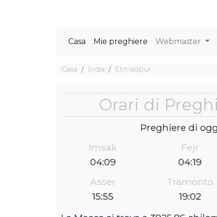
Casa
Mie preghiere
Webmaster
Casa
India
Etmadpur
Orari di Preg
Preghiere di ogg
Imsak
Fejr
04:09
04:19
Asser
Tramonto
15:55
19:02