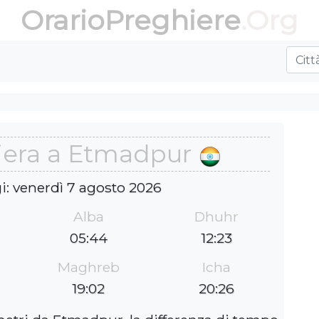
OrarioPreghiere
.Org
hiera a Etmadpur
i: venerdì 7 agosto 2026
Alba
Dhuhr
05:44
12:23
Maghreb
Icha
19:02
20:26