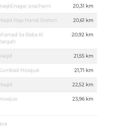
masjid,nagar pracharni
20,31 km
Masjid Raja Mandi Station
20,61 km
Ahamad Sa Baba Ki
20,92 km
Dargah
Masjid
21,55 km
Gumbad Mosque
21,71 km
Masjid
22,52 km
mosque
23,96 km
era