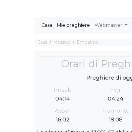
Casa
Mie preghiere
Webmaster
Casa
Messico
Empalme
Orari di Preg
Preghiere di og
Imsak
Fejr
04:14
04:24
Asser
Tramonto
16:02
19:08