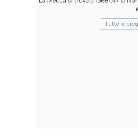
La Mecca si trova a 13681,47 chil
Tutte le pre