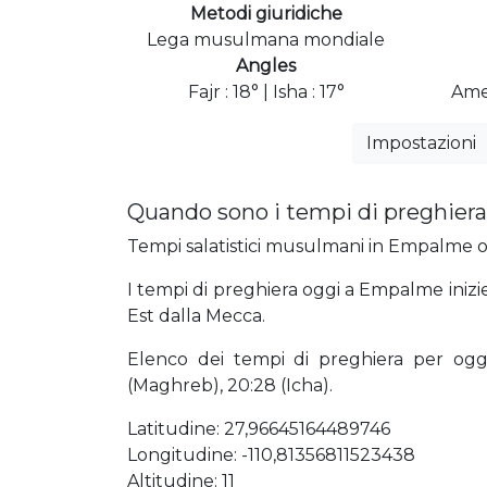
Metodi giuridiche
Lega musulmana mondiale
Angles
Fajr : 18° | Isha : 17°
Ame
Impostazioni
Quando sono i tempi di preghier
Tempi salatistici musulmani in Empalme ogg
I tempi di preghiera oggi a Empalme inizie
Est dalla Mecca.
Elenco dei tempi di preghiera per oggi 0
(Maghreb), 20:28 (Icha).
Latitudine: 27,96645164489746
Longitudine: -110,81356811523438
Altitudine: 11