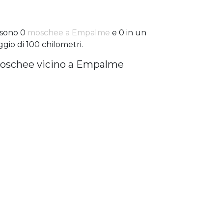
 sono 0
moschee a Empalme
e 0 in un
ggio di 100 chilometri.
oschee vicino a Empalme