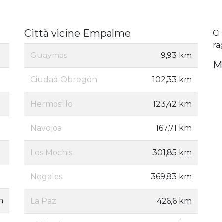
Città vicine Empalme
Ci
ra
Guaymas
9,93 km
M
Ciudad Obregón
102,33 km
Hermosillo
123,42 km
Navojoa
167,71 km
Los Mochis
301,85 km
Nogales
369,83 km
m
La Paz
426,6 km