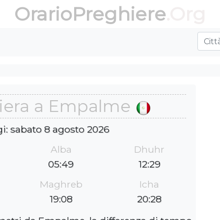
OrarioPreghiere
.Org
hiera a Empalme
gi: sabato 8 agosto 2026
Alba
Dhuhr
05:49
12:29
Maghreb
Icha
19:08
20:28