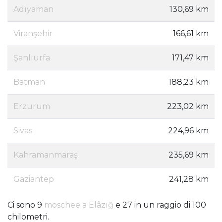
Adıyaman
130,69 km
Viranşehir
166,61 km
Şanlıurfa
171,47 km
Batman
188,23 km
Erzurum
223,02 km
Sivas
224,96 km
Kahramanmaraş
235,69 km
Gaziantep
241,28 km
Ci sono 9
moschee a Elâzığ
e 27 in un raggio di 100
chilometri.