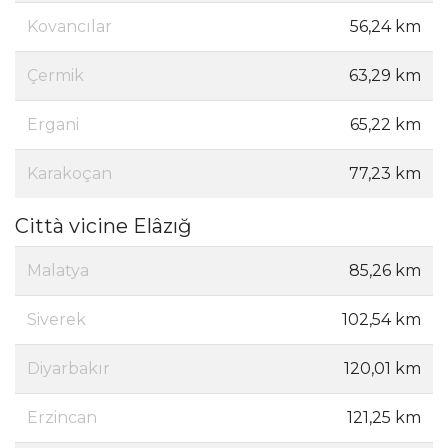
Kovancılar
56,24 km
Çermik
63,29 km
Ergani
65,22 km
Karakoçan
77,23 km
Città vicine Elâzığ
Malatya
85,26 km
Siverek
102,54 km
Diyarbakır
120,01 km
Erzincan
121,25 km