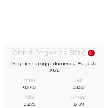
Orari di Preghiera a Elâzığ
Preghiere di oggi: domenica 9 agosto
2026
Imsak
Fejr
03:40
03:50
Alba
Dhuhr
05:25
12:29