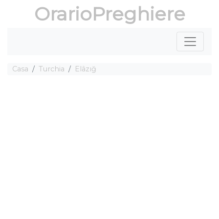
OrarioPreghiere
Casa
Turchia
Elâzığ