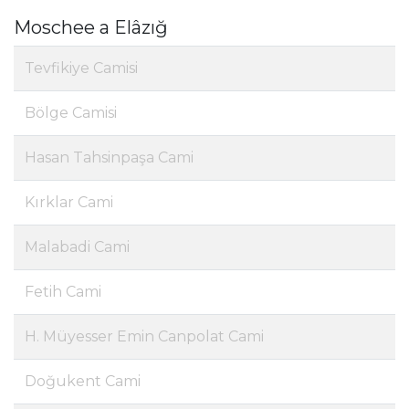
Moschee a Elâzığ
Tevfikiye Camisi
Bölge Camisi
Hasan Tahsinpaşa Cami
Kırklar Cami
Malabadi Cami
Fetih Cami
H. Müyesser Emin Canpolat Cami
Doğukent Cami