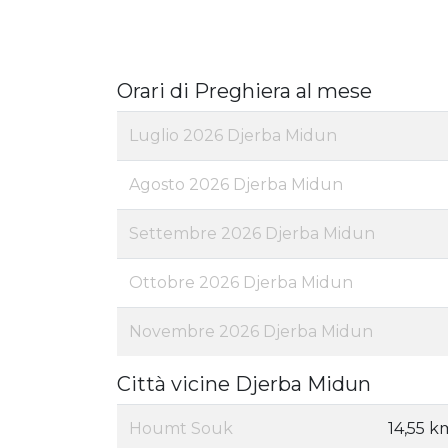
Orari di Preghiera al mese
Luglio 2026 Djerba Midun
Agosto 2026 Djerba Midun
Settembre 2026 Djerba Midun
Ottobre 2026 Djerba Midun
Novembre 2026 Djerba Midun
Città vicine Djerba Midun
Houmt Souk
14,55 k