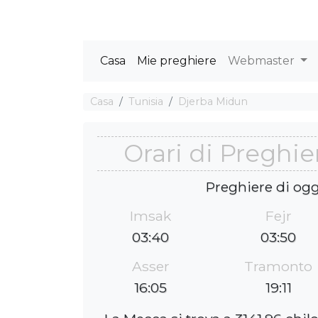
Casa
Mie preghiere
Webmaster
Casa
Tunisia
Djerba Midun
Orari di Preghi
Preghiere di ogg
Imsak
Fejr
03:40
03:50
Asser
Tramonto
16:05
19:11