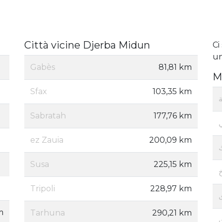
Città vicine Djerba Midun
Ci
un
Gabès
81,81 km
M
Sfax
103,35 km
Sabratah
177,76 km
ez Zauia
200,09 km
Susa
225,15 km
Tripoli
228,97 km
m
Tarhuna
290,21 km