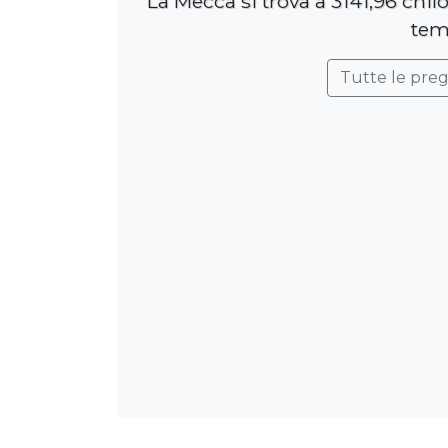
La Mecca si trova a 3141,96 chil
tem
Tutte le pre