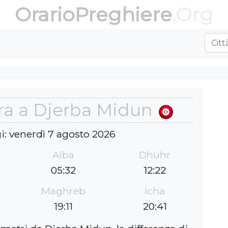
OrarioPreghiere
.Org
era a Djerba Midun
i: venerdì 7 agosto 2026
Alba
Dhuhr
05:32
12:22
Maghreb
Icha
19:11
20:41