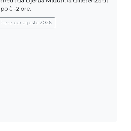
ometri da Djerba Midun, la differenza di
po è -2 ore.
ghiere per agosto 2026