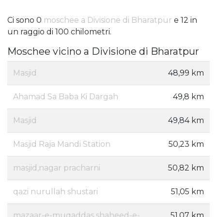
Ci sono 0
moschee a Divisione di Bharatpur
e 12 in
un raggio di 100 chilometri.
Moschee vicino a Divisione di Bharatpur
Masjid
48,99 km
Ahamad Sa Baba Ki Dargah
49,8 km
Masjid
49,84 km
Masjid Raja Mandi Station
50,23 km
masjid,nagar pracharni
50,82 km
qazi nurullah shustari
51,05 km
mazaar-e-muqaddas shaheed-e-
51,07 km