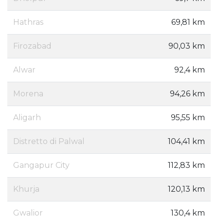
Hathras
69,81 km
Firozabad
90,03 km
Alwar
92,4 km
Morena
94,26 km
Aligarh
95,55 km
Distretto di Palwal
104,41 km
Gangapur City
112,83 km
Khurja
120,13 km
Gwalior
130,4 km