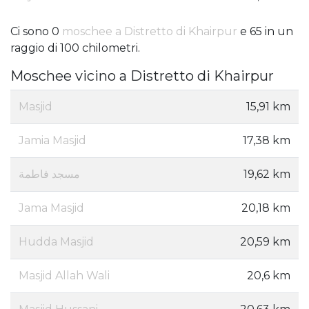
Ci sono 0
moschee a Distretto di Khairpur
e 65 in un
raggio di 100 chilometri.
Moschee vicino a Distretto di Khairpur
Masjid
15,91 km
Jamia Masjid
17,38 km
مسجد فاطمة
19,62 km
Jama Masjid
20,18 km
Hudda Masjid
20,59 km
Masjid Allah Wali
20,6 km