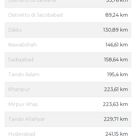
Distretto di Larkana
53,76 km
Distretto di Jacobabad
89,24 km
Dādu
130,89 km
Nawabshah
146,61 km
Sadiqabad
158,64 km
Tando Ādam
195,4 km
Khanpur
223,61 km
Mirpur Khas
223,63 km
Tando Allahyar
229,71 km
Hyderabad
241,15 km