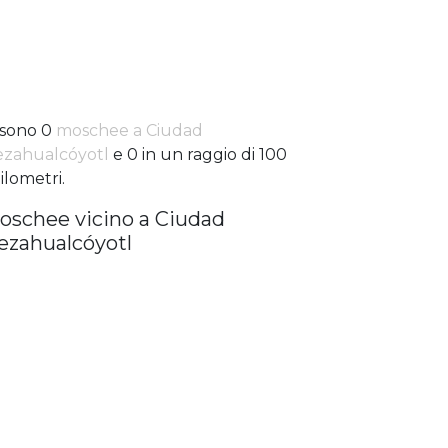
 sono 0
moschee a Ciudad
zahualcóyotl
e 0 in un raggio di 100
ilometri.
oschee vicino a Ciudad
ezahualcóyotl