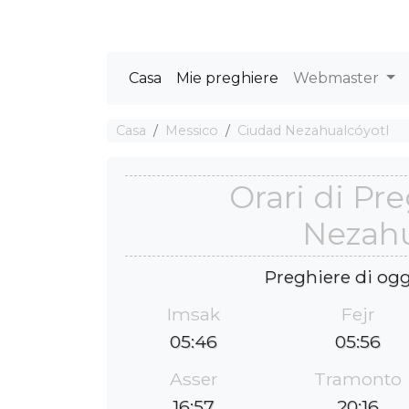
Casa
Mie preghiere
Webmaster
Casa
Messico
Ciudad Nezahualcóyotl
Orari di Pr
Nezahu
Preghiere di ogg
Imsak
Fejr
05:46
05:56
Asser
Tramonto
16:57
20:16