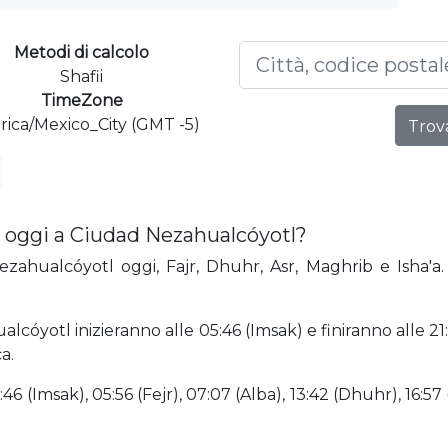
Metodi di calcolo
Shafii
TimeZone
ica/Mexico_City (GMT -5)
Trova
 oggi a Ciudad Nezahualcóyotl?
zahualcóyotl oggi, Fajr, Dhuhr, Asr, Maghrib e Isha'a. 
lcóyotl inizieranno alle 05:46 (Imsak) e finiranno alle 
a.
6 (Imsak), 05:56 (Fejr), 07:07 (Alba), 13:42 (Dhuhr), 16:57