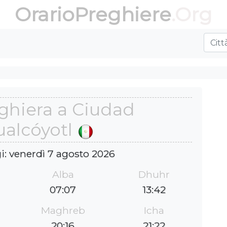
OrarioPreghiere
.Org
eghiera a Ciudad
alcóyotl
i: venerdì 7 agosto 2026
Alba
Dhuhr
07:07
13:42
Maghreb
Icha
20:16
21:22