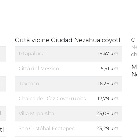
Città vicine Ciudad Nezahualcóyotl
Ci
Ne
Ixtapaluca
15,47 km
ch
M
Città del Messico
15,51 km
N
l
Texcoco
16,26 km
Chalco de Díaz Covarrubias
17,79 km
l
Villa Milpa Alta
23,06 km
San Cristóbal Ecatepec
23,29 km
tl