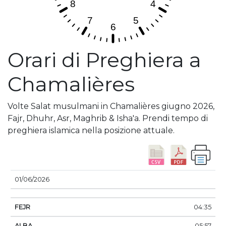
Orari di Preghiera a
Chamalières
Volte Salat musulmani in Chamalières giugno 2026,
Fajr, Dhuhr, Asr, Maghrib & Isha'a. Prendi tempo di
preghiera islamica nella posizione attuale.
DATA
FEJR
ALBA
DHUHR
ASSER
TRAMO
01/06/2026
04:35
05:57