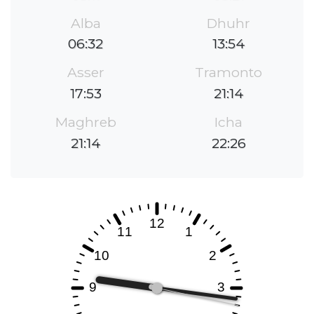
Alba
Dhuhr
06:32
13:54
Asser
Tramonto
17:53
21:14
Maghreb
Icha
21:14
22:26