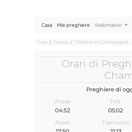
Casa
Mie preghiere
Webmaster
Casa
Francia
Châlons-en-Champagne
Orari di Pregh
Cha
Preghiere di og
Imsak
Fejr
04:52
05:02
Asser
Tramonto
17:50
21:13