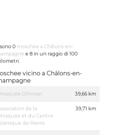
 sono 0
moschee a Châlons-en-
hampagne
e 8 in un raggio di 100
ilometri.
oschee vicino a Châlons-en-
hampagne
Mosquée Othman
39,66 km
Association de la
39,71 km
Mosquée et du Centre
Islamique de Reims