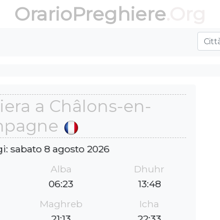
OrarioPreghiere
.Org
iera a Châlons-en-
mpagne
gi: sabato 8 agosto 2026
Alba
Dhuhr
06:23
13:48
Maghreb
Icha
21:13
22:33