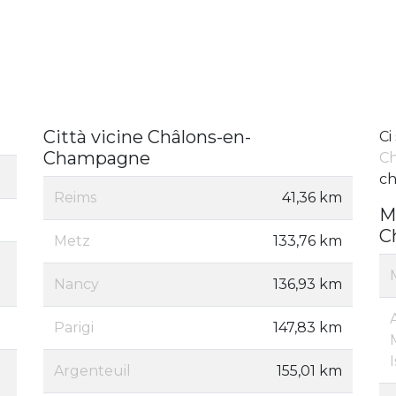
Città vicine Châlons-en-
Ci
Champagne
C
ch
Reims
41,36 km
M
C
Metz
133,76 km
Nancy
136,93 km
Parigi
147,83 km
Argenteuil
155,01 km