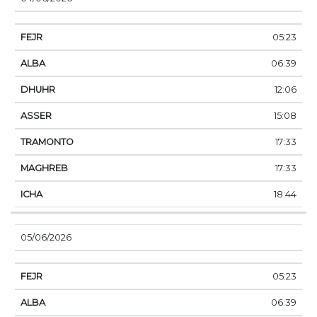
05:23
06:39
12:06
15:08
17:33
17:33
18:44
05/06/2026
05:23
06:39