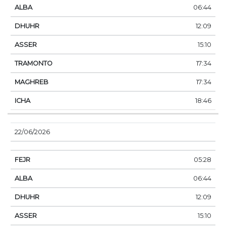
06:44
12:09
15:10
17:34
17:34
18:46
22/06/2026
05:28
06:44
12:09
15:10