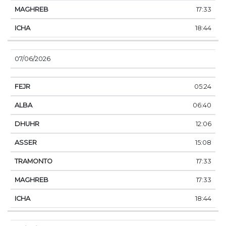
17:33
18:44
07/06/2026
05:24
06:40
12:06
15:08
17:33
17:33
18:44