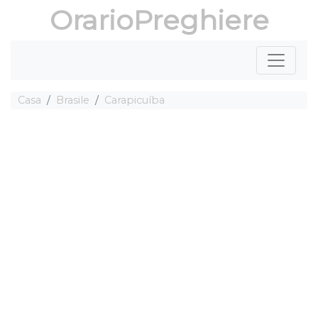
OrarioPreghiere
Casa
Brasile
Carapicuíba