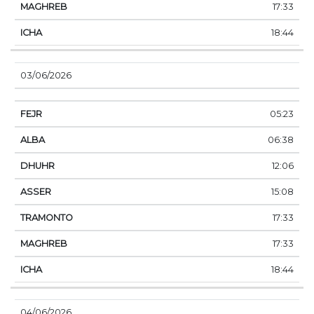
17:33
18:44
03/06/2026
05:23
06:38
12:06
15:08
17:33
17:33
18:44
04/06/2026