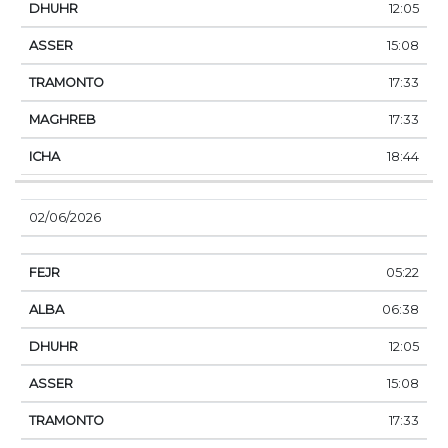
12:05
15:08
17:33
17:33
18:44
02/06/2026
05:22
06:38
12:05
15:08
17:33