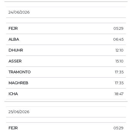
24/06/2026
05:29
06:45
12:10
15:10
17:35
17:35
18:47
25/06/2026
05:29