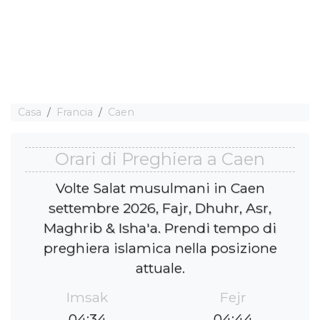
Casa
Francia
Caen
Orari di Preghiera a Caen
Volte Salat musulmani in Caen
settembre 2026, Fajr, Dhuhr, Asr,
Maghrib & Isha'a. Prendi tempo di
preghiera islamica nella posizione
attuale.
Imsak
Fejr
04:34
04:44