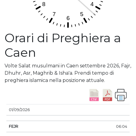
Orari di Preghiera a
Caen
Volte Salat musulmani in Caen settembre 2026, Fajr,
Dhuhr, Asr, Maghrib & Isha'a. Prendi tempo di
preghiera islamica nella posizione attuale.
DATA
FEJR
ALBA
DHUHR
ASSER
TRAMO
01/09/2026
06:04