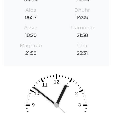
Alba
Dhuhr
06:17
14:08
Asser
Tramonto
18:20
21:58
Maghreb
Icha
21:58
23:31