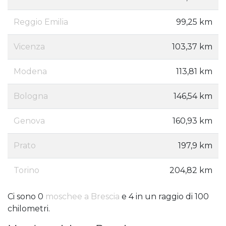
Reggio Emilia
99,25 km
Vicenza
103,37 km
Modena
113,81 km
Bologna
146,54 km
Genova
160,93 km
Prato
197,9 km
Torino
204,82 km
Ci sono 0
moschee a Brescia
e 4 in un raggio di 100
chilometri.