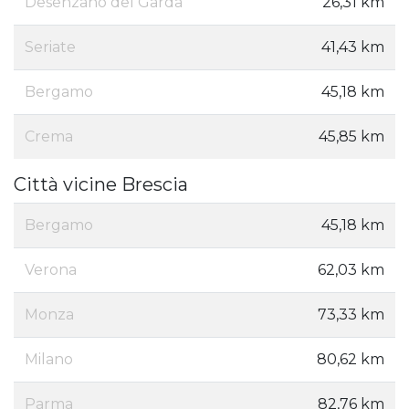
Desenzano del Garda
26,31 km
Seriate
41,43 km
Bergamo
45,18 km
Crema
45,85 km
Città vicine Brescia
Bergamo
45,18 km
Verona
62,03 km
Monza
73,33 km
Milano
80,62 km
Parma
82,76 km