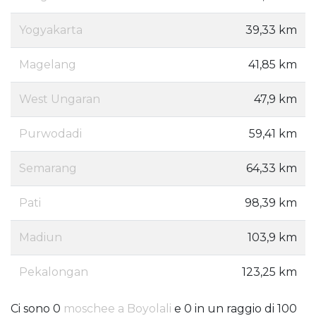
Yogyakarta
39,33 km
Magelang
41,85 km
West Ungaran
47,9 km
Purwodadi
59,41 km
Semarang
64,33 km
Pati
98,39 km
Madiun
103,9 km
Pekalongan
123,25 km
Ci sono 0
moschee a Boyolali
e 0 in un raggio di 100