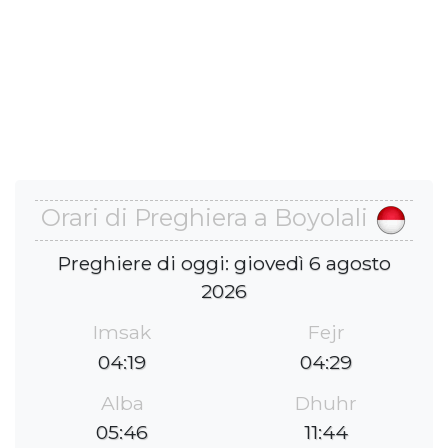
Orari di Preghiera a Boyolali
Preghiere di oggi: giovedì 6 agosto
2026
Imsak
Fejr
04:19
04:29
Alba
Dhuhr
05:46
11:44