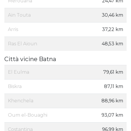
Merouana
24,47 km
Aïn Touta
30,46 km
Arris
37,22 km
Ras El Aïoun
48,53 km
Città vicine Batna
El Eulma
79,61 km
Biskra
87,11 km
Khenchela
88,96 km
Oum el-Bouaghi
93,07 km
Costantina
96,99 km