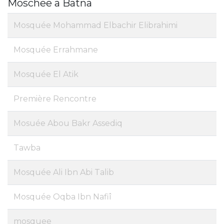
Moschee a Batna
Mosquée Mohammad Elbachir Elibrahimi
Mosquée Errahmane
Mosquée El Atik
Première Rencontre
Mosuée Abou Bakr Assediq
Tawba
Mosquée Ali Ibn Abi Talib
Mosquée Oqba Ibn Nafiî
mosquee