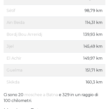
Sétif
98,79 km
Ain Beida
114,31 km
Bordj Bou Arreridj
139,93 km
Jijel
145,49 km
El Achir
149,97 km
Guelma
151,71 km
Skikda
160,3 km
Ci sono 20
moschee a Batna
e 329 in un raggio di
100 chilometri.