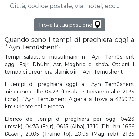
Trova la tua posizione
Quando sono i tempi di preghiera oggi a
ʿAyn Temūshent?
Tempi salatistici musulmani in ʿAyn Temūshent
oggi, Fajr, Dhuhr, Asr, Maghrib e Isha'a. Ottieni il
tempo di preghiera islamico in ʿAyn Temūshent.
I tempi di preghiera oggi a ʿAyn Temūshent
inizieranno alle 04:23 (Imsak) e finiranno alle 21:35
(Icha). ʿAyn Temūshent Algeria si trova a 4259,26
km Oriente dalla Mecca.
Elenco dei tempi di preghiera per oggi 04:23
(Imsak), 04:33 (Fejr), 06:15 (Alba), 13:10 (Dhuhr), 16:56
(Asser), 20:05 (Tramonto), 20:05 (Maghreb), 21:35