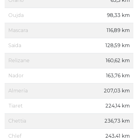
Orano
63,3 km
Oujda
98,33 km
Mascara
116,89 km
Saida
128,59 km
Relizane
160,62 km
Nador
163,76 km
Almería
207,03 km
Tiaret
224,14 km
Chettia
236,73 km
Chlef
243,41 km