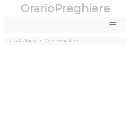
OrarioPreghiere
Casa
Algeria
ʿAyn Temūshent