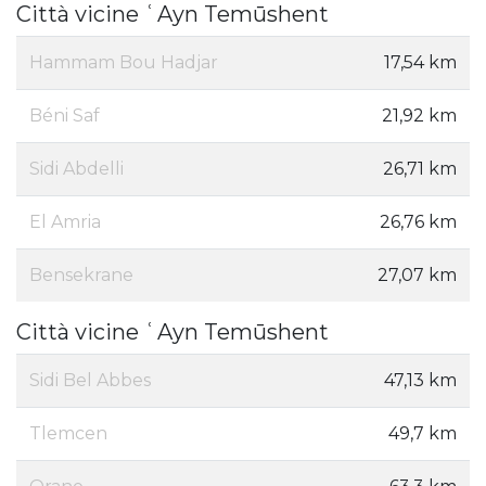
Città vicine ʿAyn Temūshent
Hammam Bou Hadjar
17,54 km
Béni Saf
21,92 km
Sidi Abdelli
26,71 km
El Amria
26,76 km
Bensekrane
27,07 km
Città vicine ʿAyn Temūshent
Sidi Bel Abbes
47,13 km
Tlemcen
49,7 km