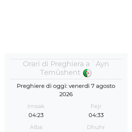
Orari di Preghiera a ʿAyn
Temūshent
Preghiere di oggi: venerdì 7 agosto
2026
Imsak
Fejr
04:23
04:33
Alba
Dhuhr