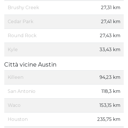
Brushy Creek
27,31 km
Cedar Park
27,41 km
Round Rock
27,43 km
Kyle
33,43 km
Città vicine Austin
Killeen
94,23 km
San Antonio
118,3 km
Waco
153,15 km
Houston
235,75 km