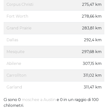
Corpus Christi
275,47 km
Fort Worth
278,66 km
Grand Prairie
283,81 km
Dallas
292,4 km
Mesquite
297,68 km
Abilene
307,15 km
Carrollton
311,02 km
Garland
311,47 km
Ci sono 0
moschee a Austin
e 0 in un raggio di 100
chilometri.