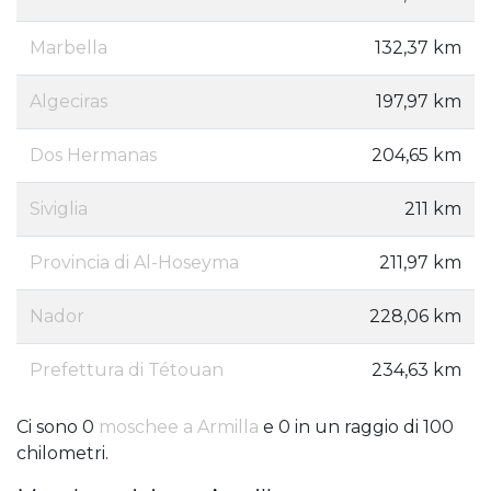
Marbella
132,37 km
Algeciras
197,97 km
Dos Hermanas
204,65 km
Siviglia
211 km
Provincia di Al-Hoseyma
211,97 km
Nador
228,06 km
Prefettura di Tétouan
234,63 km
Ci sono 0
moschee a Armilla
e 0 in un raggio di 100
chilometri.