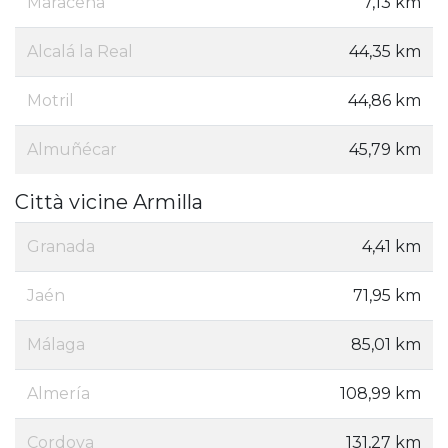
Maracena
7,13 km
Alcalá la Real
44,35 km
Motril
44,86 km
Almuñécar
45,79 km
Città vicine Armilla
Granada
4,41 km
Jaén
71,95 km
Málaga
85,01 km
Almería
108,99 km
Cordova
131,27 km