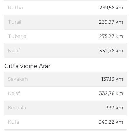
Rutba
239,56 km
Turaif
239,97 km
Tubarjal
275,27 km
Najaf
332,76 km
Città vicine Arar
Sakakah
137,13 km
Najaf
332,76 km
Kerbala
337 km
Kufa
340,22 km