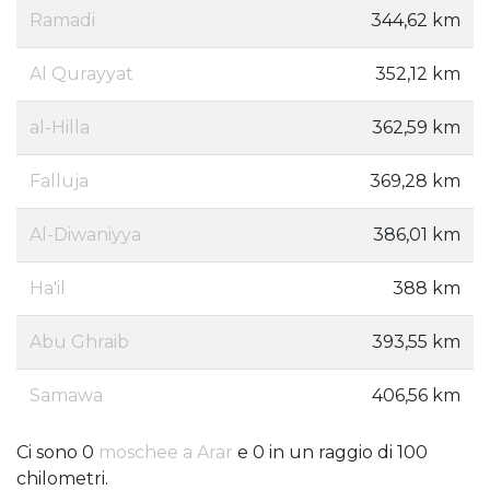
Ramadi
344,62 km
Al Qurayyat
352,12 km
al-Hilla
362,59 km
Falluja
369,28 km
Al-Diwaniyya
386,01 km
Ha'il
388 km
Abu Ghraib
393,55 km
Samawa
406,56 km
Ci sono 0
moschee a Arar
e 0 in un raggio di 100
chilometri.