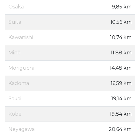
Osaka
9,85 km
Suita
10,56 km
Kawanishi
10,74 km
Minō
11,88 km
Moriguchi
14,48 km
Kadoma
16,59 km
Sakai
19,14 km
Kōbe
19,84 km
Neyagawa
20,64 km