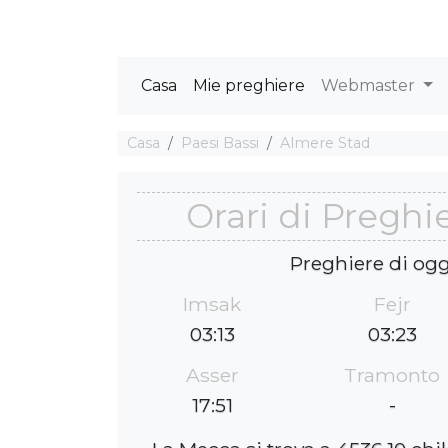
Casa
Mie preghiere
Webmaster
Casa
Paesi Bassi
Almere Stad
Orari di Preghi
Preghiere di ogg
Imsak
Fejr
03:13
03:23
Asser
Tramonto
17:51
-