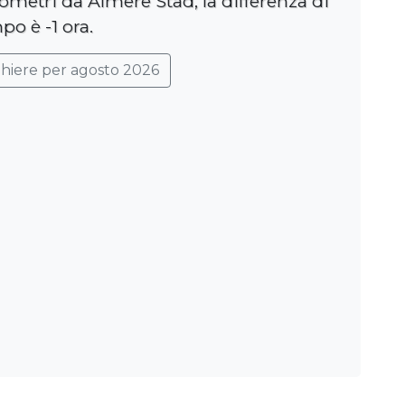
lometri da Almere Stad, la differenza di
po è -1 ora.
ghiere per agosto 2026