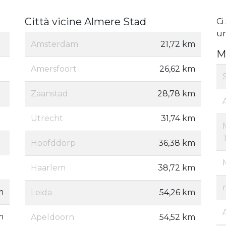
Città vicine Almere Stad
Ci
un
Amsterdam
21,72 km
M
Amersfoort
26,62 km
Zaanstad
28,78 km
Utrecht
31,74 km
Hoofddorp
36,38 km
Haarlem
38,72 km
m
Leida
54,26 km
m
Apeldoorn
54,52 km