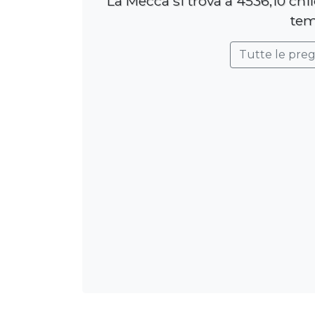
La Mecca si trova a 4536,10 chi
tem
Tutte le pre