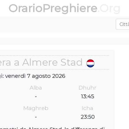
OrarioPreghiere
.Org
era a Almere Stad
i: venerdì 7 agosto 2026
Alba
Dhuhr
-
13:45
Maghreb
Icha
-
23:50