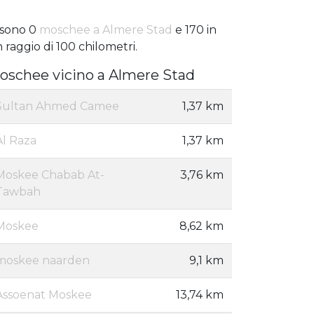
 sono 0
moschee a Almere Stad
e 170 in
 raggio di 100 chilometri.
oschee vicino a Almere Stad
Sultan Ahmed Camee
1,37 km
Al Raza
1,37 km
Moskee Chabab At-
3,76 km
Tawbah
Moskee
8,62 km
moskee naarden
9,1 km
Assoenat Moskee
13,74 km