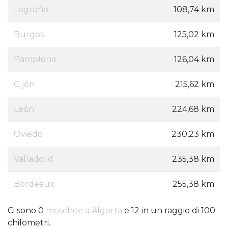
Logroño
108,74 km
Burgos
125,02 km
Pamplona
126,04 km
Gijón
215,62 km
León
224,68 km
Oviedo
230,23 km
Valladolid
235,38 km
Bordeaux
255,38 km
Ci sono 0
moschee a Algorta
e 12 in un raggio di 100
chilometri.