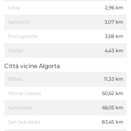
Leioa
2,96 km
Santurtzi
3,07 km
Portugalete
3,58 km
Sestao
4,43 km
Città vicine Algorta
Bilbao
11,33 km
Vitoria-Gasteiz
60,62 km
Santander
66,05 km
San Sebastián
83,45 km