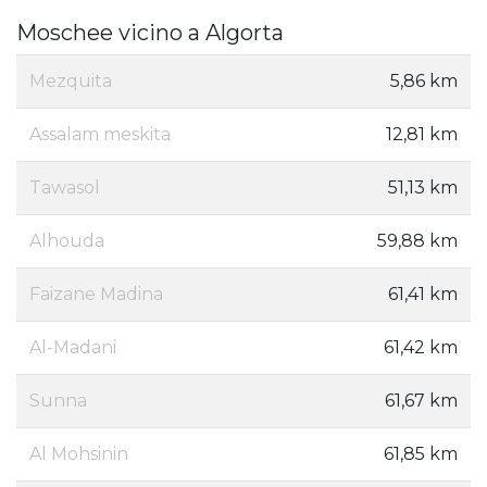
Moschee vicino a Algorta
Mezquita
5,86 km
Assalam meskita
12,81 km
Tawasol
51,13 km
Alhouda
59,88 km
Faizane Madina
61,41 km
Al-Madani
61,42 km
Sunna
61,67 km
Al Mohsinin
61,85 km