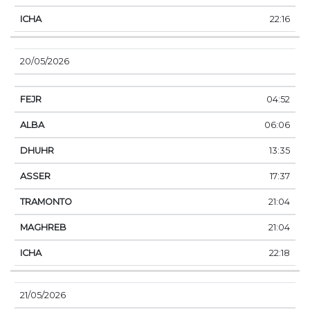
22:16
20/05/2026
04:52
06:06
13:35
17:37
21:04
21:04
22:18
21/05/2026