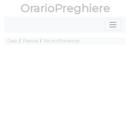
OrarioPreghiere
Casa
Francia
Aix-en-Provence