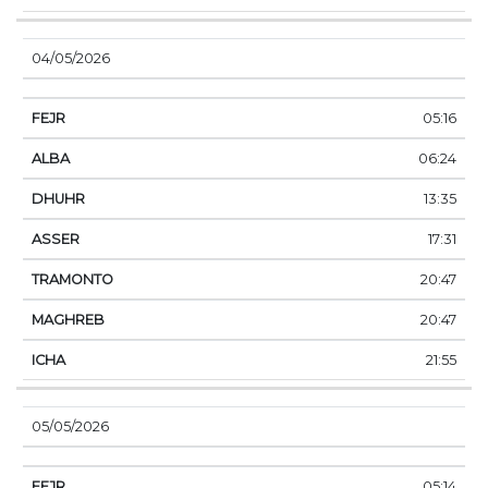
04/05/2026
05:16
06:24
13:35
17:31
20:47
20:47
21:55
05/05/2026
05:14