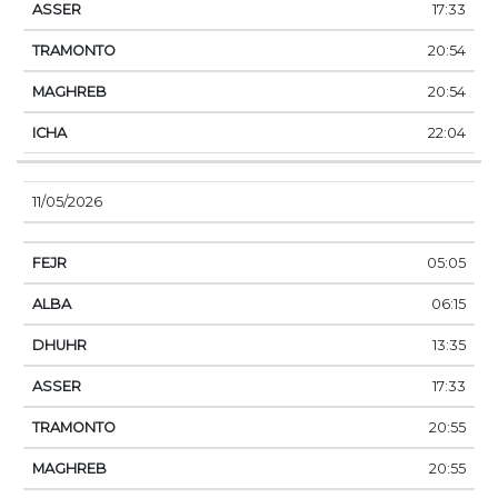
17:33
20:54
20:54
22:04
11/05/2026
05:05
06:15
13:35
17:33
20:55
20:55