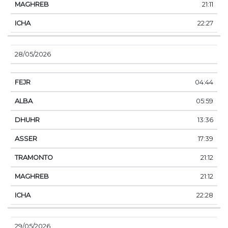
21:11
22:27
28/05/2026
04:44
05:59
13:36
17:39
21:12
21:12
22:28
29/05/2026