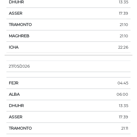
13:35
17:39
21:10
21:10
22:26
27/05/2026
04:45
06:00
13:35
17:39
21:11