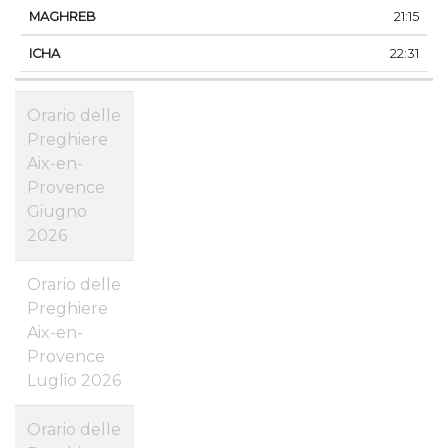
21:15
22:31
Orario delle
Preghiere
Aix-en-
Provence
Giugno
2026
Orario delle
Preghiere
Aix-en-
Provence
Luglio 2026
Orario delle