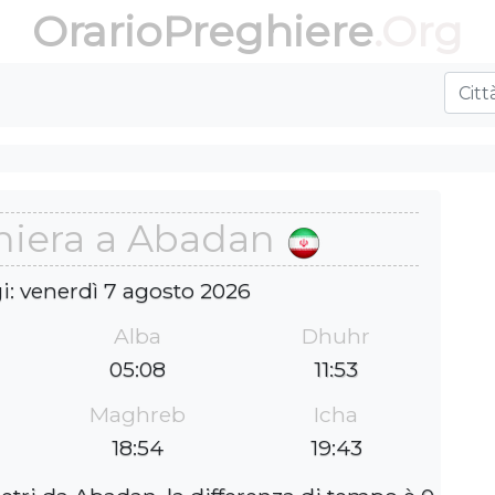
OrarioPreghiere
.Org
ghiera a Abadan
i: venerdì 7 agosto 2026
Alba
Dhuhr
05:08
11:53
Maghreb
Icha
18:54
19:43