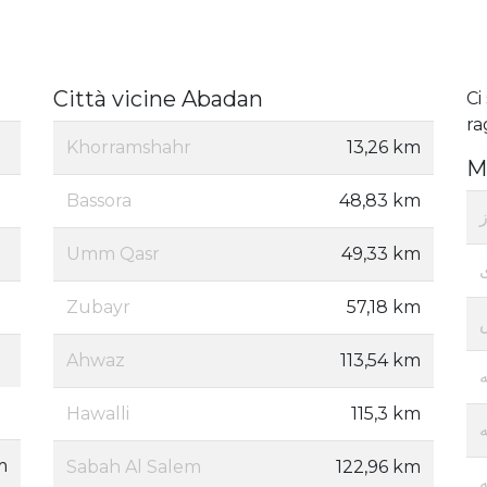
Città vicine Abadan
Ci
ra
Khorramshahr
13,26 km
M
Bassora
48,83 km
Umm Qasr
49,33 km
Zubayr
57,18 km
Ahwaz
113,54 km
Hawalli
115,3 km
m
Sabah Al Salem
122,96 km