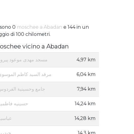
 sono 0
moschee a Abadan
e 144 in un
ggio di 100 chilometri.
oschee vicino a Abadan
مسجد مهدی موعود پیروز
4,97 km
مرقد السید کاظم الموسوی
6,04 km
جامع وحسينية الفردوس
7,94 km
حسینیه فاطمیه
14,24 km
عباسیه
14,28 km
حیدریه
14,3 km