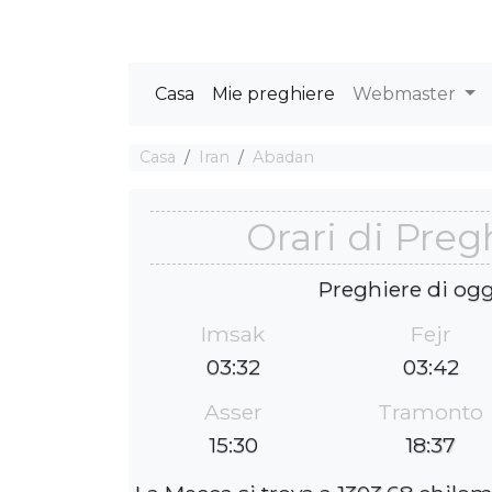
Casa
Mie preghiere
Webmaster
Casa
Iran
Abadan
Orari di Pre
Preghiere di ogg
Imsak
Fejr
03:32
03:42
Asser
Tramonto
15:30
18:37